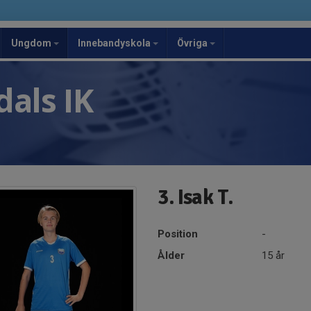
Ungdom
Innebandyskola
Övriga
als IK
3. Isak T.
Position
-
Ålder
15 år