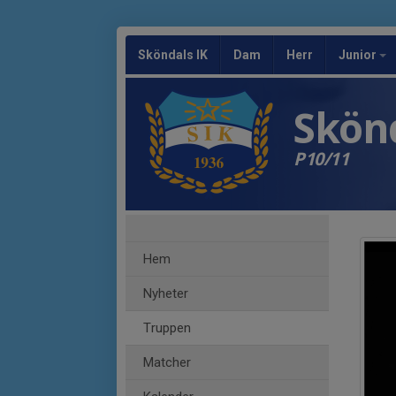
Sköndals IK
Dam
Herr
Junior
Skönd
P10/11
Hem
Nyheter
Truppen
Matcher