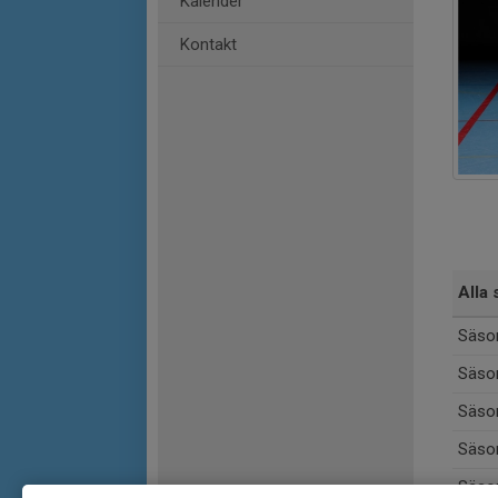
Kalender
Kontakt
Alla 
Säso
Säso
Säso
Säso
Säso