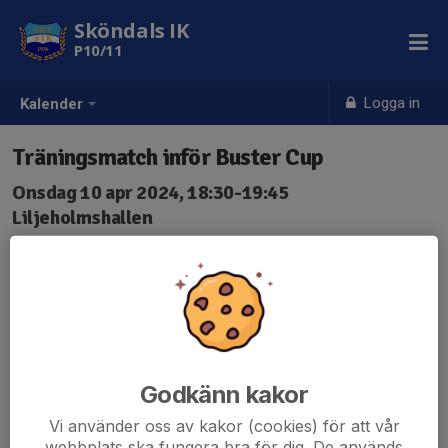
Sköndals IK
P10/11
Logga in
Kalender
Träningsmatch inför Buster Cup
Onsdag 10 apr 2024, 18:30-19:45
Liljeholmshallen
Samling: 17:45
Träningsmatch mot Högalid P11 för de spelare som ska
med till Buster Cup. Övriga spelare kallas till träning med
P Röd A.
Ta med båda matchtröjor och kläder för uppvärmning
Godkänn kakor
utomhus.
Vi använder oss av kakor (cookies) för att vår
webbplats ska fungera bra för dig. De används