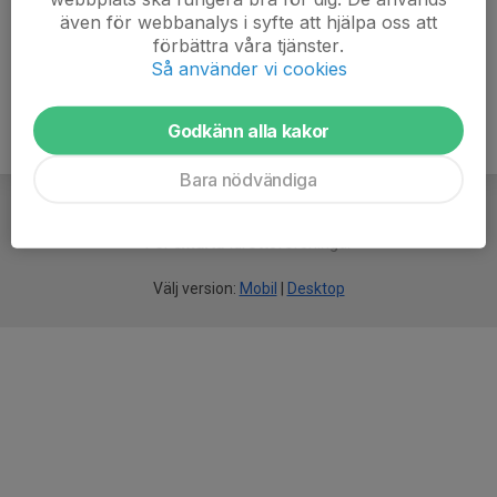
även för webbanalys i syfte att hjälpa oss att
Ålder
65 år
förbättra våra tjänster.
Så använder vi cookies
Godkänn alla kakor
Bara nödvändiga
För
smarta
idrottsföreningar
Välj version:
Mobil
|
Desktop