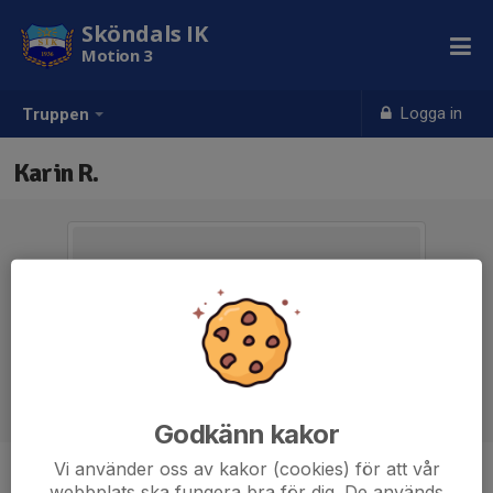
Sköndals IK
Motion 3
Logga in
Truppen
Karin R.
Godkänn kakor
Vi använder oss av kakor (cookies) för att vår
Position
-
webbplats ska fungera bra för dig. De används