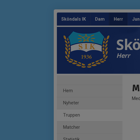
Sköndals IK
Dam
Herr
Jun
Skö
Herr
M
Hem
Med
Nyheter
Truppen
Matcher
Statistik