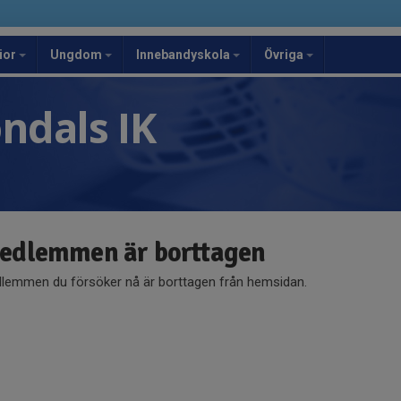
ior
Ungdom
Innebandyskola
Övriga
ndals IK
edlemmen är borttagen
lemmen du försöker nå är borttagen från hemsidan.