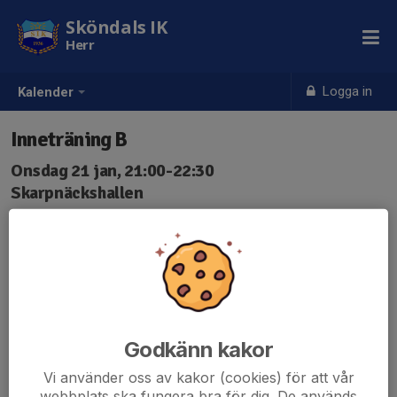
Sköndals IK
Herr
Logga in
Kalender
Inneträning B
Onsdag 21 jan, 21:00-22:30
Skarpnäckshallen
Samling: 20:30
Ta med egen vattenflaska
Sköndals träningskläder
Svara när du får kallelsen (vänta inte)
Godkänn kakor
Vi använder oss av kakor (cookies) för att vår
webbplats ska fungera bra för dig. De används