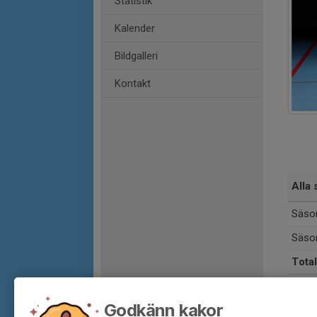
Statistik
Kalender
Bildgalleri
Kontakt
Alla 
Säso
Säso
Total
Godkänn kakor