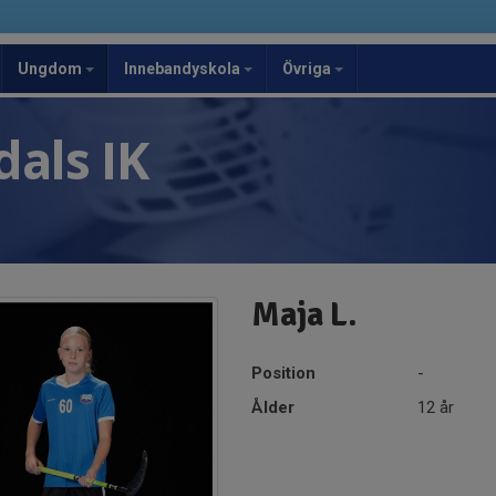
Ungdom
Innebandyskola
Övriga
als IK
Maja L.
Position
-
Ålder
12 år