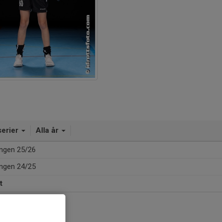
serier
Alla år
ngen 25/26
ngen 24/25
t