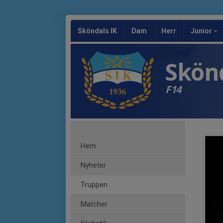
Sköndals IK
Dam
Herr
Junior
Skönd
F14
Hem
Nyheter
Truppen
Matcher