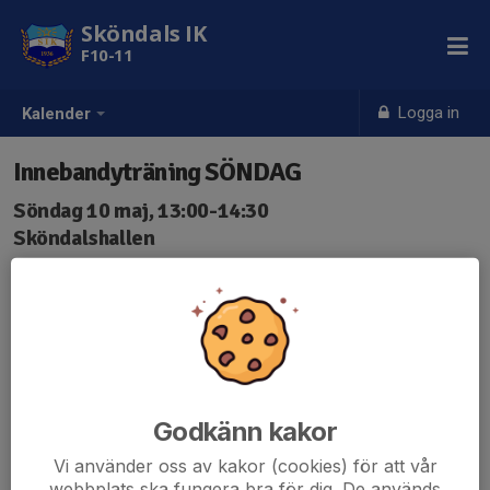
Sköndals IK
F10-11
Logga in
Kalender
Innebandyträning SÖNDAG
Söndag 10 maj, 13:00-14:30
Sköndalshallen
Samling: 13:00
Rulla boll innan vi provar material 🙂
(Fokus på teknik)
Godkänn kakor
Vi använder oss av kakor (cookies) för att vår
webbplats ska fungera bra för dig. De används