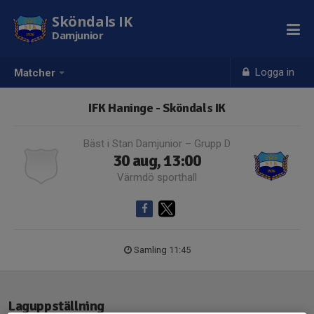
Sköndals IK
Damjunior
Logga in
Matcher
IFK Haninge - Sköndals IK
Bäst i Stan Damjunior – Grupp D
30 aug, 13:00
Värmdö sporthall
Samling 11:45
Laguppställning