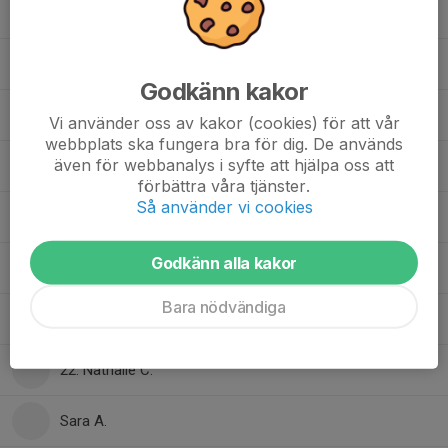
6. Maja P.
21. Maya A.
Godkänn kakor
23. Melina R.
Vi använder oss av kakor (cookies) för att vår
webbplats ska fungera bra för dig. De används
även för webbanalys i syfte att hjälpa oss att
29. Michelle O.
förbättra våra tjänster.
Så använder vi cookies
35. Mollie S.
Godkänn alla kakor
Molly J.
Bara nödvändiga
33. Märta W.
22. Nathalie C.
Sara A.