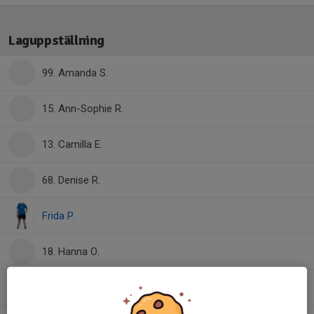
Laguppställning
99. Amanda S.
15. Ann-Sophie R.
13. Camilla E.
68. Denise R.
Frida P.
18. Hanna O.
Linda L.