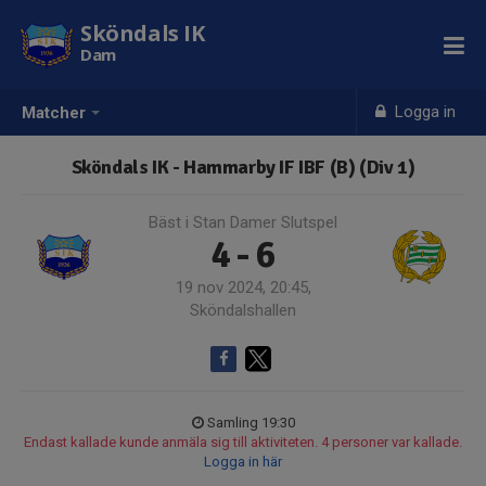
Sköndals IK
Dam
Logga in
Matcher
Sköndals IK - Hammarby IF IBF (B) (Div 1)
Bäst i Stan Damer Slutspel
4 - 6
19 nov 2024, 20:45,
Sköndalshallen
Samling 19:30
Endast kallade kunde anmäla sig till aktiviteten. 4 personer var kallade.
Logga in här